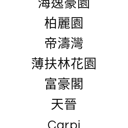
海逸豪園
柏麗園
帝濤灣
薄扶林花園
富豪閣
天晉
Carpi