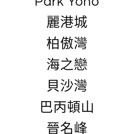
Park Yoho
麗港城
柏傲灣
海之戀
貝沙灣
巴丙頓山
晉名峰